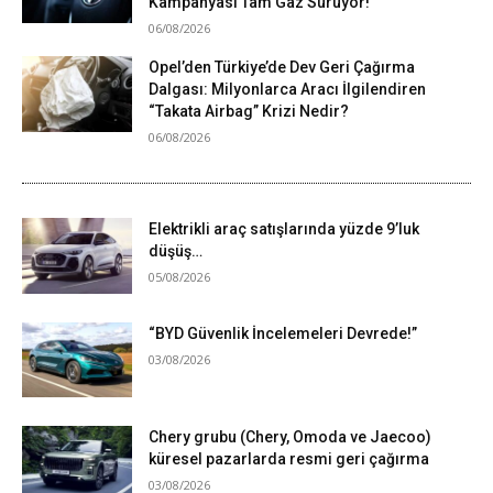
Kampanyası Tam Gaz Sürüyor!
06/08/2026
Opel’den Türkiye’de Dev Geri Çağırma
Dalgası: Milyonlarca Aracı İlgilendiren
“Takata Airbag” Krizi Nedir?
06/08/2026
Elektrikli araç satışlarında yüzde 9’luk
düşüş…
05/08/2026
“BYD Güvenlik İncelemeleri Devrede!”
03/08/2026
Chery grubu (Chery, Omoda ve Jaecoo)
küresel pazarlarda resmi geri çağırma
03/08/2026