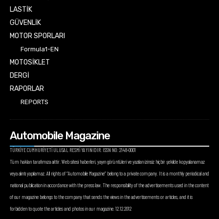
LASTİK
GÜVENLİK
MOTOR SPORLARI
Formula1-EN
MOTOSİKLET
DERGİ
RAPORLAR
REPORTS
Automobile Magazine
TÜRKİYE CUMHURİYETİ ULUSAL RESMİ YAYINIDIR. ISSN NO: 2148-0001
Tüm hakları tarafımıza aittir. Web sitesi haberleri, yayın görüntüleri ve yazıları izinsiz hiçbir şekilde kopyalanamaz
veya alıntı yapılamaz. All rights of “Automobile Magazine” belong to a private company. It is a monthly periodical and
national publication in accordance with the press law. The responsibility of the advertisements used in the content
of our magazine belongs to the company that sends the views in the advertisements or articles, and it is
forbidden to quote the articles and photos in our magazine. 12.12.2012