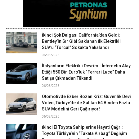
İkinci Şok Dalgası California’dan Geldi:
Bentley’in Sır Gibi Saklanan İlk Elektrikli
SUV’u “Torcal” Sokakta Yakalandı
06/08/2026
İtalyanların Elektrikli Devrimi: İnternetin Alay
Ettiği 550 Bin Euro’luk “Ferrari Luce” Daha
Satışa Çıkmadan Tükendi
06/08/2026
Otomotivde Ezber Bozan Kriz: Güvenlik Devi
Volvo, Türkiye’de de Satılan 64 Binden Fazla
SUV Modelini Geri Çağırıyor!
06/08/2026
İkinci El Toyota Sahiplerine Hayati Çağrı:
Toyota Türkiye’nin “Takata Airbag” Değişim