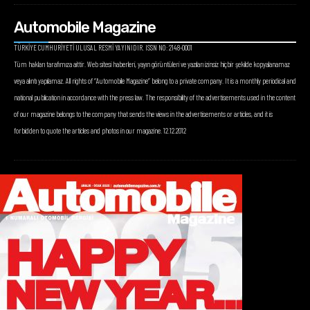
Automobile Magazine
TÜRKİYE CUMHURİYETİ ULUSAL RESMİ YAYINIDIR. ISSN NO: 2148-0001
Tüm hakları tarafımıza aittir. Web sitesi haberleri, yayın görüntüleri ve yazıları izinsiz hiçbir şekilde kopyalanamaz
veya alıntı yapılamaz. All rights of “Automobile Magazine” belong to a private company. It is a monthly periodical and
national publication in accordance with the press law. The responsibility of the advertisements used in the content
of our magazine belongs to the company that sends the views in the advertisements or articles, and it is
forbidden to quote the articles and photos in our magazine. 12.12.2012