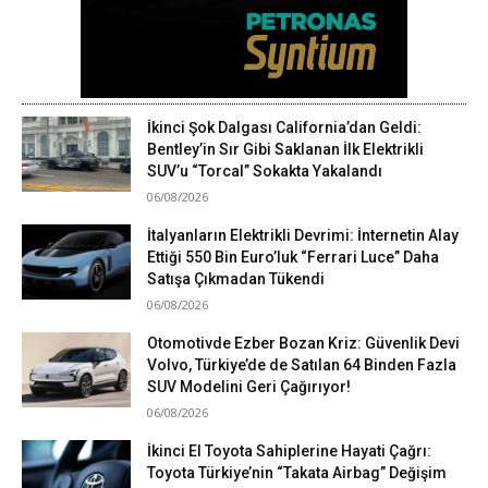
İkinci Şok Dalgası California’dan Geldi:
Bentley’in Sır Gibi Saklanan İlk Elektrikli
SUV’u “Torcal” Sokakta Yakalandı
06/08/2026
İtalyanların Elektrikli Devrimi: İnternetin Alay
Ettiği 550 Bin Euro’luk “Ferrari Luce” Daha
Satışa Çıkmadan Tükendi
06/08/2026
Otomotivde Ezber Bozan Kriz: Güvenlik Devi
Volvo, Türkiye’de de Satılan 64 Binden Fazla
SUV Modelini Geri Çağırıyor!
06/08/2026
İkinci El Toyota Sahiplerine Hayati Çağrı:
Toyota Türkiye’nin “Takata Airbag” Değişim