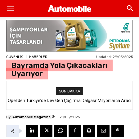
Updated:
29/05/2025
GÜVENLİK
HABERLER
Bayramda Yola Çıkacakları
Uyarıyor
SON DAKIKA
Opel’den Türkiye’de Dev Geri Çağırma Dalgası: Milyonlarca Aracı
İlgilendiren “Takata Airbag” Krizi Nedir?
®
By
Automobile Magazine
29/05/2025