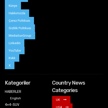
Künye
Hakkımızda
Çerez Politikası
Gizlilik Politikası
MediaSunGroup
Linkedin
YouTube
Kvkk
X
Kategoriler
Country News
Categories
HABERLER
English
UK
4×4-SUV
USA