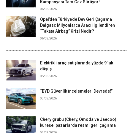
Kampanyası Tam Gaz Sürüyor!
06/08/2026
Opel’den Türkiye’de Dev Geri Çağırma
Dalgası: Milyonlarca Aracı İlgilendiren
“Takata Airbag” Krizi Nedir?
06/08/2026
Elektrikli araç satışlarında yüzde 9’luk
düşüş…
05/08/2026
“BYD Güvenlik İncelemeleri Devrede!”
03/08/2026
Chery grubu (Chery, Omoda ve Jaecoo)
küresel pazarlarda resmi geri çağırma
03/08/2026