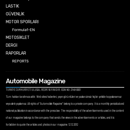
LASTİK
GÜVENLİK
MOTOR SPORLARI
Formula1-EN
MOTOSİKLET
DERGİ
RAPORLAR
REPORTS
Automobile Magazine
TÜRKİYE CUMHURİYETİ ULUSAL RESMİ YAYINIDIR. ISSN NO: 2148-0001
Tüm hakları tarafımıza aittir. Web sitesi haberleri, yayın görüntüleri ve yazıları izinsiz hiçbir şekilde kopyalanamaz
veya alıntı yapılamaz. All rights of “Automobile Magazine” belong to a private company. It is a monthly periodical and
national publication in accordance with the press law. The responsibility of the advertisements used in the content
of our magazine belongs to the company that sends the views in the advertisements or articles, and it is
forbidden to quote the articles and photos in our magazine. 12.12.2012