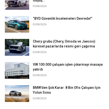
düşüş…
05/08/2026
“BYD Güvenlik İncelemeleri Devrede!”
03/08/2026
Chery grubu (Chery, Omoda ve Jaecoo)
küresel pazarlarda resmi geri çağırma
03/08/2026
VW 100.000 çalışanı işten çıkarmayı masaya
yatırdı
02/08/2026
BMW’den Şok Karar: 8 Bin Ofis Çalışanı İçin
Yolun Sonu
02/08/2026