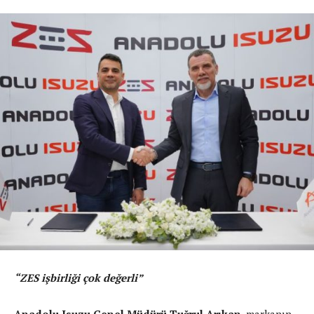
“ZES işbirliği çok değerli”