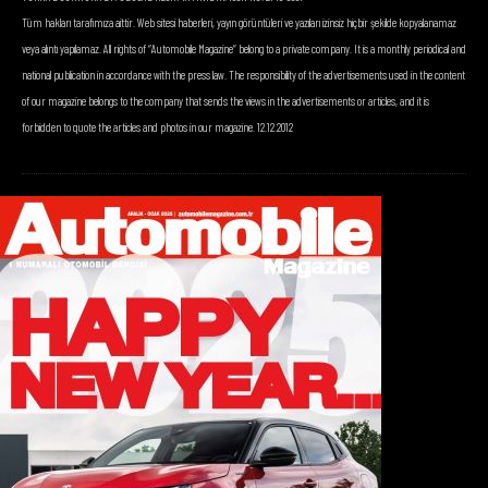
Tüm hakları tarafımıza aittir. Web sitesi haberleri, yayın görüntüleri ve yazıları izinsiz hiçbir şekilde kopyalanamaz
veya alıntı yapılamaz. All rights of “Automobile Magazine” belong to a private company. It is a monthly periodical and
national publication in accordance with the press law. The responsibility of the advertisements used in the content
of our magazine belongs to the company that sends the views in the advertisements or articles, and it is
forbidden to quote the articles and photos in our magazine. 12.12.2012