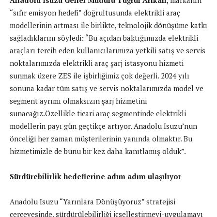
Anadolu Isuzu Genel Müdürü Tuğrul Arıkan
, markanın
“sıfır emisyon hedefi” doğrultusunda elektrikli araç
modellerinin artması ile birlikte, teknolojik dönüşüme katkı
sağladıklarını söyledi: “Bu açıdan baktığımızda elektrikli
araçları tercih eden kullanıcılarımıza yetkili satış ve servis
noktalarımızda elektrikli araç şarj istasyonu hizmeti
sunmak üzere ZES ile işbirliğimiz çok değerli. 2024 yılı
sonuna kadar tüm satış ve servis noktalarımızda model ve
segment ayrımı olmaksızın şarj hizmetini
sunacağız.Özellikle ticari araç segmentinde elektrikli
modellerin payı gün geçtikçe artıyor. Anadolu Isuzu’nun
önceliği her zaman müşterilerinin yanında olmaktır. Bu
hizmetimizle de bunu bir kez daha kanıtlamış olduk”.
Sürdürebilirlik hedeflerine adım adım ulaşılıyor
Anadolu Isuzu “Yarınlara Dönüşüyoruz” stratejisi
çerçevesinde, sürdürülebilirliği içselleştirmeyi-uygulamayı