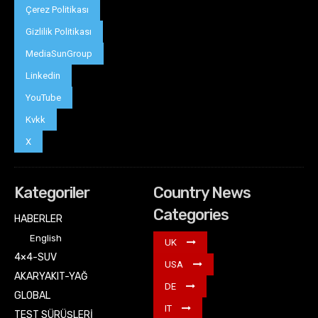
Çerez Politikası
Gizlilik Politikası
MediaSunGroup
Linkedin
YouTube
Kvkk
X
Kategoriler
Country News
Categories
HABERLER
English
UK
4×4-SUV
USA
AKARYAKIT-YAĞ
DE
GLOBAL
IT
TEST SÜRÜŞLERİ