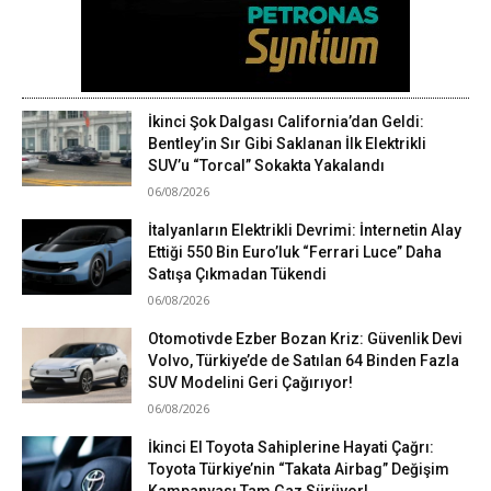
İkinci Şok Dalgası California’dan Geldi:
Bentley’in Sır Gibi Saklanan İlk Elektrikli
SUV’u “Torcal” Sokakta Yakalandı
06/08/2026
İtalyanların Elektrikli Devrimi: İnternetin Alay
Ettiği 550 Bin Euro’luk “Ferrari Luce” Daha
Satışa Çıkmadan Tükendi
06/08/2026
Otomotivde Ezber Bozan Kriz: Güvenlik Devi
Volvo, Türkiye’de de Satılan 64 Binden Fazla
SUV Modelini Geri Çağırıyor!
06/08/2026
İkinci El Toyota Sahiplerine Hayati Çağrı:
Toyota Türkiye’nin “Takata Airbag” Değişim
Kampanyası Tam Gaz Sürüyor!