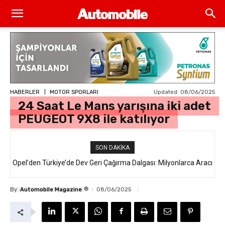
Updated:
08/06/2025
HABERLER
MOTOR SPORLARI
24 Saat Le Mans yarışına iki adet
PEUGEOT 9X8 ile katılıyor
SON DAKIKA
Opel’den Türkiye’de Dev Geri Çağırma Dalgası: Milyonlarca Aracı
İlgilendiren “Takata Airbag” Krizi Nedir?
®
By
Automobile Magazine
08/06/2025