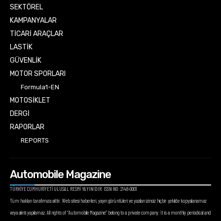
SEKTÖREL
KAMPANYALAR
TİCARİ ARAÇLAR
LASTİK
GÜVENLİK
MOTOR SPORLARI
Formula1-EN
MOTOSİKLET
DERGİ
RAPORLAR
REPORTS
Automobile Magazine
TÜRKİYE CUMHURİYETİ ULUSAL RESMİ YAYINIDIR. ISSN NO: 2148-0001
Tüm hakları tarafımıza aittir. Web sitesi haberleri, yayın görüntüleri ve yazıları izinsiz hiçbir şekilde kopyalanamaz
veya alıntı yapılamaz. All rights of “Automobile Magazine” belong to a private company. It is a monthly periodical and