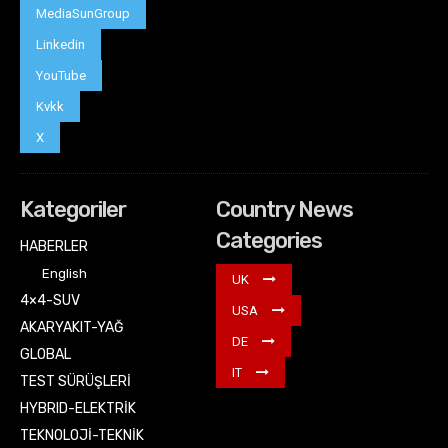
MediaSunGroup
Linkedin
YouTube
Kvkk
X
Kategoriler
Country News
Categories
HABERLER
English
UK
4×4-SUV
USA
AKARYAKIT-YAĞ
DE
GLOBAL
IT
TEST SÜRÜŞLERİ
HYBRID-ELEKTRİK
TEKNOLOJİ-TEKNİK