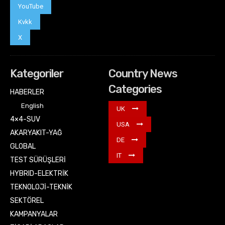
YouTube
Kvkk
X
Kategoriler
Country News
Categories
HABERLER
English
UK
4×4-SUV
USA
AKARYAKIT-YAĞ
DE
GLOBAL
IT
TEST SÜRÜŞLERİ
HYBRID-ELEKTRİK
TEKNOLOJİ-TEKNİK
SEKTÖREL
KAMPANYALAR