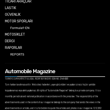
TİCARİ ARAÇLAR
LASTİK
GÜVENLİK
MOTOR SPORLARI
Formula1-EN
MOTOSİKLET
DERGİ
RAPORLAR
REPORTS
Automobile Magazine
TÜRKİYE CUMHURİYETİ ULUSAL RESMİ YAYINIDIR. ISSN NO: 2148-0001
Tüm hakları tarafımıza aittir. Web sitesi haberleri, yayın görüntüleri ve yazıları izinsiz hiçbir şekilde
kopyalanamaz veya alıntı yapılamaz. All rights of “Automobile Magazine” belong to a private company. It is a
monthly periodical and national publication in accordance with the press law. The responsibility of the
advertisements used in the content of our magazine belongs to the company that sends the views in the
advertisements or articles, and it is forbidden to quote the articles and photos in our magazine. 12.12.2012