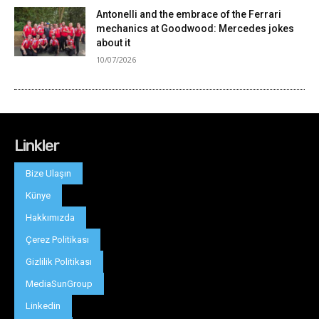
Linkler
Bize Ulaşın
Künye
Hakkımızda
Çerez Politikası
Gizlilik Politikası
MediaSunGroup
Linkedin