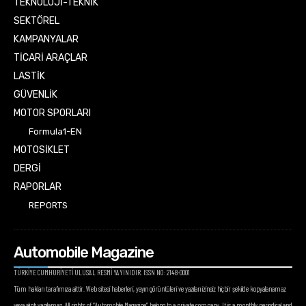
TEKNOLOJİ-TEKNİK
SEKTÖREL
KAMPANYALAR
TİCARİ ARAÇLAR
LASTİK
GÜVENLİK
MOTOR SPORLARI
Formula1-EN
MOTOSİKLET
DERGİ
RAPORLAR
REPORTS
Automobile Magazine
TÜRKİYE CUMHURİYETİ ULUSAL RESMİ YAYINIDIR. ISSN NO: 2148-0001
Tüm hakları tarafımıza aittir. Web sitesi haberleri, yayın görüntüleri ve yazıları izinsiz hiçbir şekilde kopyalanamaz
veya alıntı yapılamaz. All rights of “Automobile Magazine” belong to a private company. It is a monthly periodical and