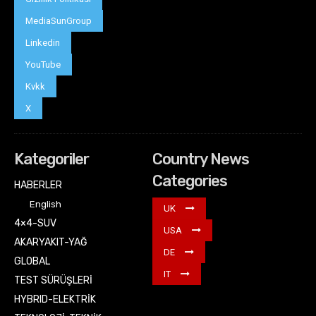
MediaSunGroup
Linkedin
YouTube
Kvkk
X
Kategoriler
Country News
Categories
HABERLER
English
UK
4×4-SUV
USA
AKARYAKIT-YAĞ
DE
GLOBAL
IT
TEST SÜRÜŞLERİ
HYBRID-ELEKTRİK