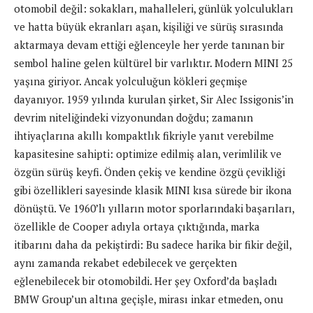
otomobil değil: sokakları, mahalleleri, günlük yolculukları
ve hatta büyük ekranları aşan, kişiliği ve sürüş sırasında
aktarmaya devam ettiği eğlenceyle her yerde tanınan bir
sembol haline gelen kültürel bir varlıktır. Modern MINI 25
yaşına giriyor. Ancak yolculuğun kökleri geçmişe
dayanıyor. 1959 yılında kurulan şirket, Sir Alec Issigonis’in
devrim niteliğindeki vizyonundan doğdu; zamanın
ihtiyaçlarına akıllı kompaktlık fikriyle yanıt verebilme
kapasitesine sahipti: optimize edilmiş alan, verimlilik ve
özgün sürüş keyfi. Önden çekiş ve kendine özgü çevikliği
gibi özellikleri sayesinde klasik MINI kısa sürede bir ikona
dönüştü. Ve 1960’lı yılların motor sporlarındaki başarıları,
özellikle de Cooper adıyla ortaya çıktığında, marka
itibarını daha da pekiştirdi: Bu sadece harika bir fikir değil,
aynı zamanda rekabet edebilecek ve gerçekten
eğlenebilecek bir otomobildi. Her şey Oxford’da başladı
BMW Group’un altına geçişle, mirası inkar etmeden, onu