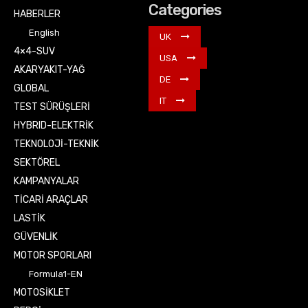
Categories
HABERLER
English
UK
4×4-SUV
USA
AKARYAKIT-YAĞ
DE
GLOBAL
IT
TEST SÜRÜŞLERİ
HYBRID-ELEKTRİK
TEKNOLOJİ-TEKNİK
SEKTÖREL
KAMPANYALAR
TİCARİ ARAÇLAR
LASTİK
GÜVENLİK
MOTOR SPORLARI
Formula1-EN
MOTOSİKLET