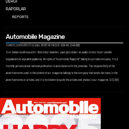
DERGİ
RAPORLAR
REPORTS
Automobile Magazine
TÜRKİYE CUMHURİYETİ ULUSAL RESMİ YAYINIDIR. ISSN NO: 2148-0001
Tüm hakları tarafımıza aittir. Web sitesi haberleri, yayın görüntüleri ve yazıları izinsiz hiçbir şekilde
kopyalanamaz veya alıntı yapılamaz. All rights of “Automobile Magazine” belong to a private company. It is a
monthly periodical and national publication in accordance with the press law. The responsibility of the
advertisements used in the content of our magazine belongs to the company that sends the views in the
advertisements or articles, and it is forbidden to quote the articles and photos in our magazine. 12.12.2012