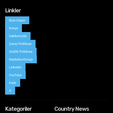
Linkler
Bize Ulaşın
Künye
Hakkımızda
Çerez Politikası
Gizlilik Politikası
MediaSunGroup
Linkedin
YouTube
Kvkk
X
Kategoriler
Country News